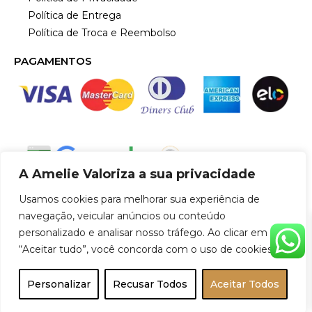
Política de Entrega
Política de Troca e Reembolso
PAGAMENTOS
SEGURANÇA
A Amelie Valoriza a sua privacidade
Usamos cookies para melhorar sua experiência de
navegação, veicular anúncios ou conteúdo
Amelie Comércio de Artigos e Vestuário Ltda – CNPJ
personalizado e analisar nosso tráfego. Ao clicar em
56.097.719/0001-47
“Aceitar tudo”, você concorda com o uso de cookies.
© 2024 Amelie. Todos os diteitos Reservados. Desenvolvido
Personalizar
Recusar Todos
Aceitar Todos
por
IMAGEHOST