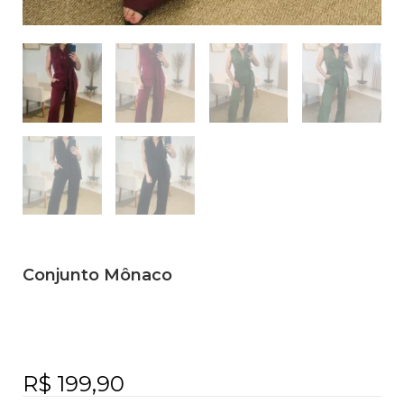
Conjunto Mônaco
R$
199,90